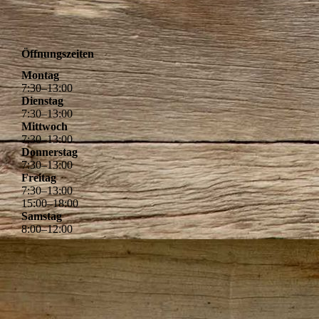
Öffnungszeiten
Montag
7
:
30
–
13
:
00
Dienstag
7
:
30
–
13
:
00
Mittwoch
7
:
30
–
13
:
00
Donnerstag
7
:
30
–
13
:
00
Freitag
7
:
30
–
13
:
00
15
:
00
–
18
:
00
Samstag
8
:
00
–
12
:
00