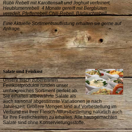
Rübli Rebell mit Karottensaft und Joghurt verfeinert,
Heublumenrebell 4 Monate gereift mit Bergblüten
veredelt, Pfefferrebell,Chili-Rebell, Bärlauchrebell
Eine Aktuelle Sortimentsauflistung erhalten sie gerne auf
Anfrage.
Salate und Feinkost
Unsere frisch zubereiteten
Feinkostprodukte runden unser
umfangreiches Sortiment perfekt ab.
Sie erhalten altbewährte Salate als
auch saisonal abgestimmte Variationen je nach
Jahreszeit. Größere Mengen sind auf Vorbestellung im
Verbund mit Ihrer Fleisch-/Wurstbestellung natürlich auch
für Ihre Festlichkeiten zu erhalten. Alle hausgemachten
Salate sind ohne Konservierungsstoffe.