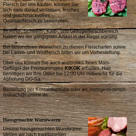
Fleisch bei uns kaufen, können Sie
sich stets darauf verlassen, frisches
und geschmackvolles
Qualitätsfleisch zu bekommen.
Im Rind-, Schwein-, Kalb-, und Geflügelfleischbereich
haben wir die gängigsten Artikel in der Regel vorrätig.
Bei besonderen Wünschen zu diesen Fleischarten sowie
bei Lamm- und Wildfleisch bitten wir um Vorbestellung.
Über uns können Sie auch antibiotika-freies Mais-
Geflügel der Premiummarke
KIKOK
erhalten. Hier
benötigen wir Ihre Order bis 12:00 Uhr mittwochs für die
Abholung DO-Sa.
Bestellung per Kontaktformular oder an: metzgerei-simon-
rosbach@t-online.de
Hausgemachte Wurstwaren
Unsere hausgemachten Wurstwaren
stellen wir nach traditionellen