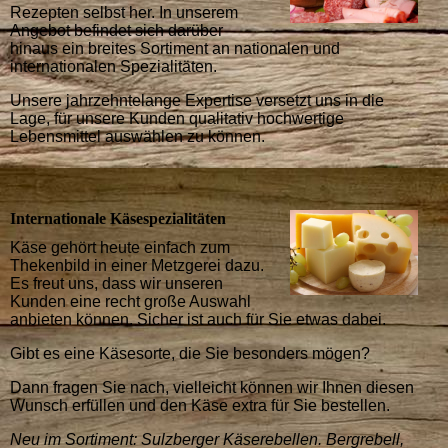
Rezepten selbst her. In unserem
Angebot befindet sich darüber
hinaus ein breites Sortiment an nationalen und
internationalen Spezialitäten.
Unsere jahrzehntelange Expertise versetzt uns in die
Lage, für unsere Kunden qualitativ hochwertige
Lebensmittel auswählen zu können.
Internationale Käsespezialitäten
Käse gehört heute einfach zum
Thekenbild in einer Metzgerei dazu.
Es freut uns, dass wir unseren
Kunden eine recht große Auswahl
anbieten können. Sicher ist auch für Sie etwas dabei.
Gibt es eine Käsesorte, die Sie besonders mögen?
Dann fragen Sie nach, vielleicht können wir Ihnen diesen
Wunsch erfüllen und den Käse extra für Sie bestellen.
Neu im Sortiment: Sulzberger Käserebellen. Bergrebell,