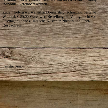
individuell vereinbart werden.
Zudem liefern wir weiterhin Donnerstag nachmittags bestellte
Ware (ab € 25,00 Warenwert-Bestellung am Vortag,-nicht vor
Feiertagen) ohne zusätzliche Kosten in Nieder- und Ober-
Rosbach aus.
Ihre
Familie Simon