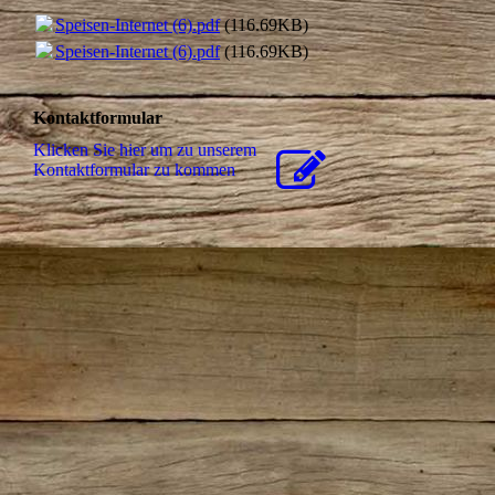
Speisen-Internet (6).pdf
(116.69KB)
Speisen-Internet (6).pdf
(116.69KB)
Kontaktformular
Klicken Sie hier um zu unserem
Kon­takt­for­mu­lar zu kommen