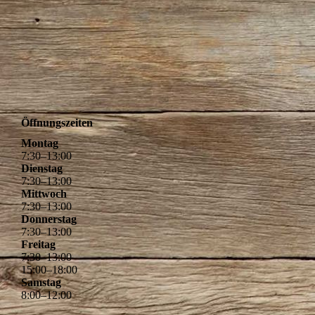
Öffnungszeiten
Montag
7
:
30
–
13
:
00
Dienstag
7
:
30
–
13
:
00
Mittwoch
7
:
30
–
13
:
00
Donnerstag
7
:
30
–
13
:
00
Freitag
7
:
30
–
13
:
00
15
:
00
–
18
:
00
Samstag
8
:
00
–
12
:
00