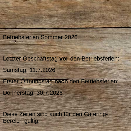
Betriebsferien Sommer 2026
Letzter Geschäftstag
vor
den Betriebsferien:
Samstag, 11.7.2026
Erster Öffnungstag
nach
den Betriebsferien:
Donnerstag, 30.7.2026
Diese Zeiten sind auch für den Catering-
Bereich gültig.