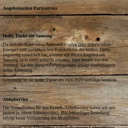
Angebotszeiten Partyservice
Nach individueller Vereinbarung.
Heiße Theke am Samstag
Da sich die Korrelation Aufwand/Kosten (hier insbesondere
Energie) zum samstäglichen Kundenkreis der heißen Theke
ungünstig entwickelt hat, können wir dieses Angebot am
Samstag nicht mehr aufrecht erhalten. Dies betrifft nur den
Samstag. An den übrigen Öffnungstagen erfolgt diesbezüglich
keine Änderung.
Letztmalig ist die heiße Theke am 24.6.2023 samstags bestückt.
Abholservice
Die Vorlaufzeiten für den Bestell-/Abholservice haben wir neu
justiert (s. Sheet Abholservice). Bei frühzeitiger Bestellung
erfolgt keine Veränderung der Modalitäten.
Es können auch Abholzeiten außerhalb unserer Ladenöffnung